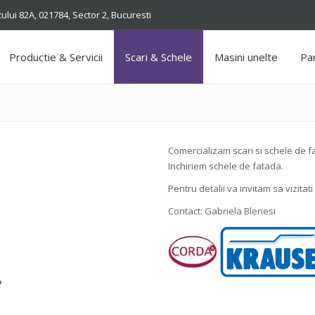
cului 82A, 021784, Sector 2, Bucuresti
Productie & Servicii
Scari & Schele
Masini unelte
Pan
Comercializam scari si schele de
Inchiriem schele de fatada.
Pentru detalii va invitam sa vizitati
Contact:
Gabriela Blenesi