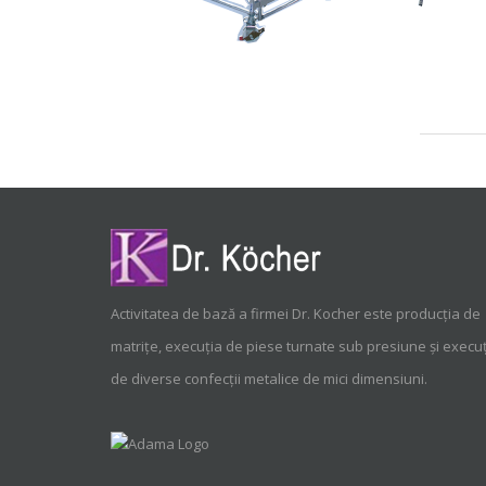
Activitatea de bază a firmei Dr. Kocher este producția de
matrițe, execuția de piese turnate sub presiune și execu
de diverse confecții metalice de mici dimensiuni.