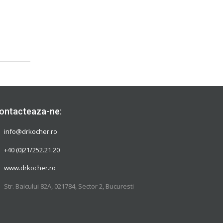
ontacteaza-ne:
info@drkocher.ro
+40 (0)21/252.21.20
www.drkocher.ro
Str. Baicului 82A, 021784, Sector 2, Bucuresti