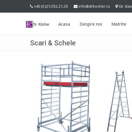
+40 (0 )21/252.21.20
info@drkocher.ro
Str. Bai
Acasa
Despre noi
Matrite
Scari & Schele