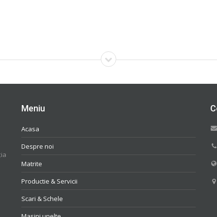
Meniu
C
Acasa
Despre noi
ția
Matrite
Productie & Servicii
Scari & Schele
Masini unelte